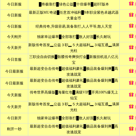
上一篇：
让二战老兵插上VR的翅膀 飞出身体的桎梏
下一篇：
《王