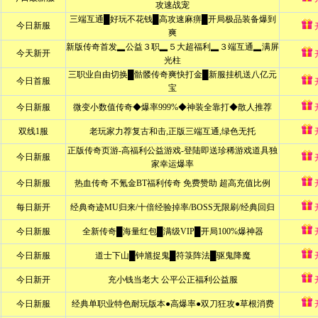
公告
当前位置：
主页
>
新闻公告
>
公告
>
鼠标轻轻一点 网禅(WEBZEN)
发表日期：2020-01-10 12:47 编辑小者：adm
年度游戏狂欢节、全国玩家的盛宴China Joy2006终于要揭开神秘的面纱啦!本
可以参与,又将会有什么奖品会拿到手呢,还没有开幕前玩家们就已经不禁浮想联翩
为了解除玩家们在最后这段时间里的寂寞无聊,网禅公司(WEBZEN)在官方网站(看看吧
无限礼品等你拿!
【来源:】