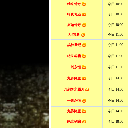
uyi4《
网页游戏私服
》
1939年9
月，德国对邻国波兰发动了全面
入侵战争，第二次世界大战爆发!
第三帝国的钢铁洪流以迅雷不及
掩耳之势迅速席卷了整个欧洲，
欧洲大陆各国在德军强大的装甲
集团面前显得不堪一击，波兰、
法国...
客服中心
在线客服:
客服邮箱：
gm@uyi4.com
客服在线时间： 9:00-18:00
非客服在线时间请到论坛提交
玩家交流群：889675542
合作媒体