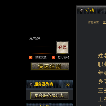
活动
当前位置：
主
用户登录
姓名
快速充值
忘记密码
职
年龄
身高
服务器列表
三围
正