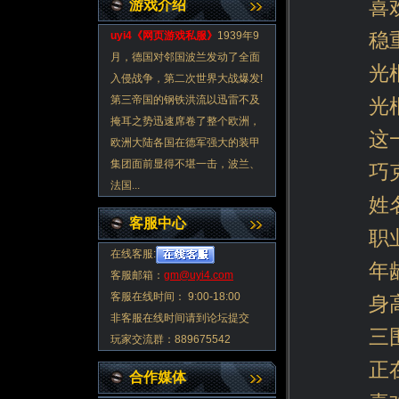
喜
游戏介绍
稳
uyi4《
网页游戏私服
》
1939年9
月，德国对邻国波兰发动了全面
光
入侵战争，第二次世界大战爆发!
第三帝国的钢铁洪流以迅雷不及
光
掩耳之势迅速席卷了整个欧洲，
这
欧洲大陆各国在德军强大的装甲
集团面前显得不堪一击，波兰、
巧
法国...
姓名
客服中心
职
在线客服:
年龄
客服邮箱：
gm@uyi4.com
客服在线时间： 9:00-18:00
身高
非客服在线时间请到论坛提交
三围
玩家交流群：889675542
正
合作媒体