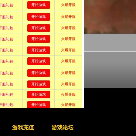
安排时间 享受健康生活
游戏充值
游戏论坛