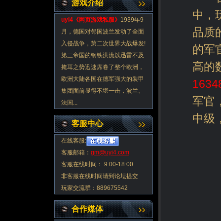
游戏介绍
中，
uyi4《
网页游戏私服
》
1939年9
品质
月，德国对邻国波兰发动了全面
入侵战争，第二次世界大战爆发!
的军
第三帝国的钢铁洪流以迅雷不及
高的
掩耳之势迅速席卷了整个欧洲，
欧洲大陆各国在德军强大的装甲
1634
集团面前显得不堪一击，波兰、
军官
法国...
中级
客服中心
在线客服:
客服邮箱：
gm@uyi4.com
客服在线时间： 9:00-18:00
非客服在线时间请到论坛提交
玩家交流群：889675542
合作媒体