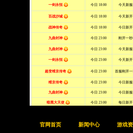
官网首页
新闻中心
游戏资