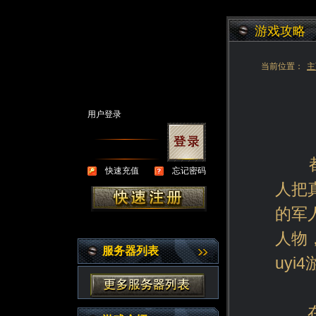
游戏攻略
当前位置：
主
用户登录
都说
快速充值
忘记密码
人把
的军
人物
服务器列表
uy
在u