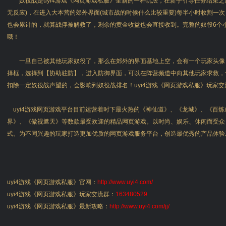
奴役战是uyi4游戏《网页游戏私服》全新的一种玩法，在新手引导任务结束之
无反应)，在进入大本营的郊外界面(城市战的时候什么比较重要)每半小时收割一
也会累计的，就算战俘被解救了，剩余的黄金收益也会直接收到。完整的奴役6个
哦！
一旦自己被其他玩家奴役了，那么在郊外的界面基地上空，会有一个玩家头像
择框，选择到【协助驻防】，进入防御界面，可以在阵营频道中向其他玩家求救，
扣除一定奴役战声望的，会影响到奴役战排名！uyi4游戏《网页游戏私服》玩家交
uyi4游戏网页游戏平台目前运营着时下最火热的《神仙道》、《龙城》、《百炼
界》、《傲视遮天》等数款最受欢迎的精品网页游戏。以时尚、娱乐、休闲而受众
式。为不同兴趣的玩家打造更加优质的网页游戏服务平台，创造最优秀的产品体验
uyi4游戏《网页游戏私服》官网：
http://www.uyi4.com/
uyi4游戏《网页游戏私服》玩家交流群：
163480529
uyi4游戏《网页游戏私服》最新攻略：
http://www.uyi4.com/jj/