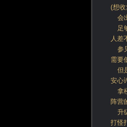
(想
会
足
人差
参
需要
但
安心
拿
阵营
升
打怪