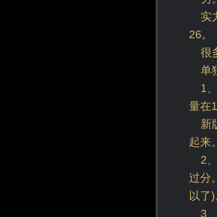
实
26。
很
单
1
量在
新
起来
2
过分
以了)
3