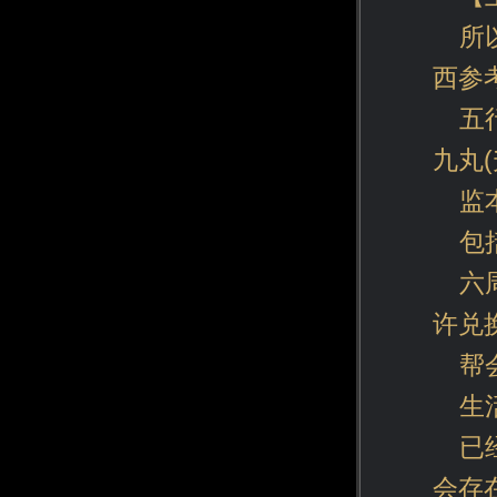
所
西参考
五
九丸
监
包
六
许兑
帮
生
已
会存