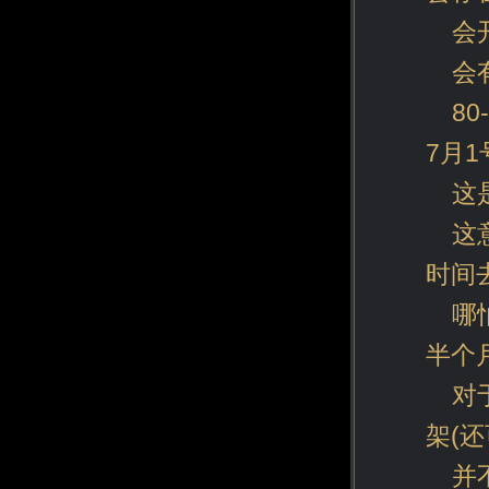
会
会
8
7月1
这
这
时间
哪
半个
对
架(
并