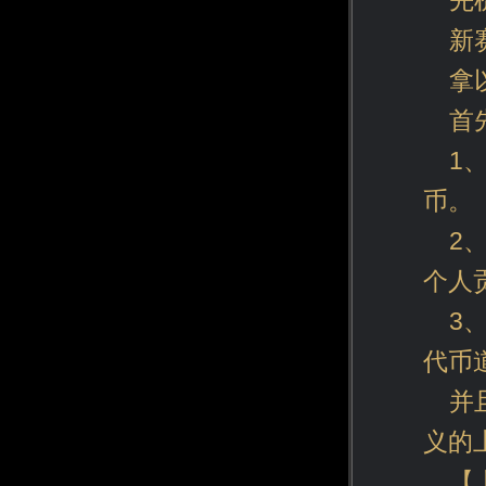
先
新
拿
首
1
币。
2
个人
3
代币
并
义的
【