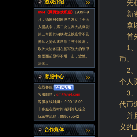
先
游戏介绍
新
uyi4《
网页游戏私服
》
1939年9
月，德国对邻国波兰发动了全面
拿
入侵战争，第二次世界大战爆发!
第三帝国的钢铁洪流以迅雷不及
首
掩耳之势迅速席卷了整个欧洲，
1
欧洲大陆各国在德军强大的装甲
集团面前显得不堪一击，波兰、
币。
法国...
2
客服中心
个人
在线客服:
3
客服邮箱：
gm@uyi4.com
客服在线时间： 9:00-18:00
代币
非客服在线时间请到论坛提交
并
玩家交流群：889675542
义的
合作媒体