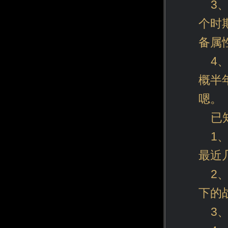
3
个时
备属
4
概半
嗯。
已
1
最近
2
下的
3