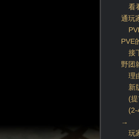
看
通玩
P
PV
接
野团
理由
新
(
(
→
玩