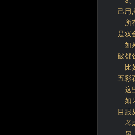
3
己用
所
是双
如
破都
比
五彩
这
如
目跟
考
另