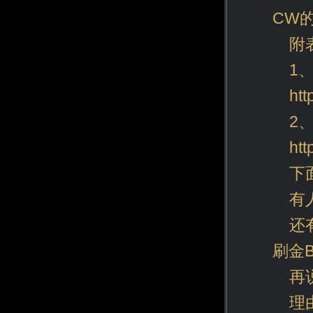
CW
附
1
htt
2
htt
下
有
还
刷金B
再
理由