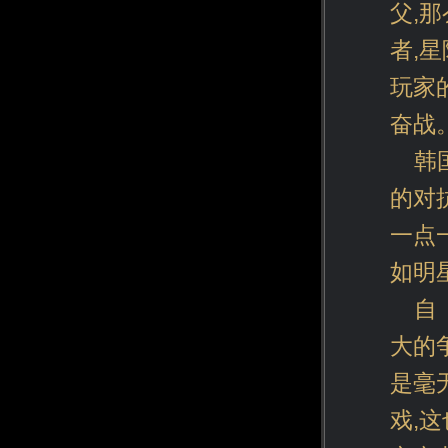
父,
者,
玩家
奋战
韩
的对
一点
如明
自
大的
是毫
戏,