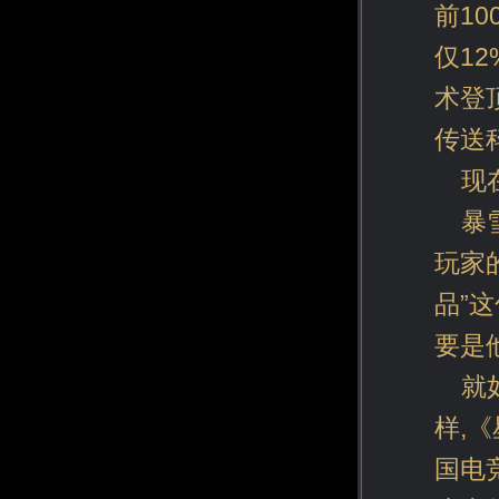
前1
仅1
术登
传送
现
暴
玩家
品”
要是
就
样,
国电