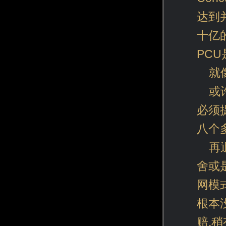
达到
十亿的
PC
就
或
必须
八个
再
舍或
网模
根本
赔,