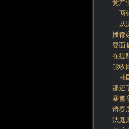
竞产
两
从
播都
要面
在提
能收
韩
那还
暴雪
请赛
法庭