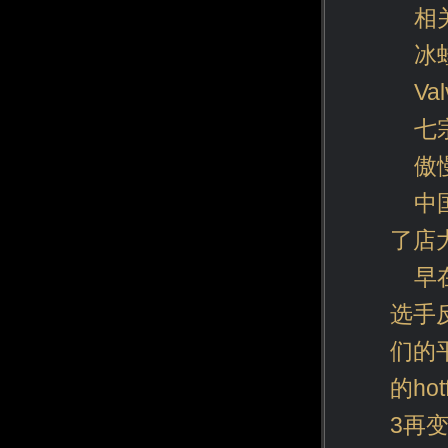
相
冰
V
七
傲
中
了店
早
选手
们的
的ho
3再