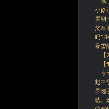
除
小修
看到
奖章
吗?
暴雪
【
【
今
起中
星选
嘘。