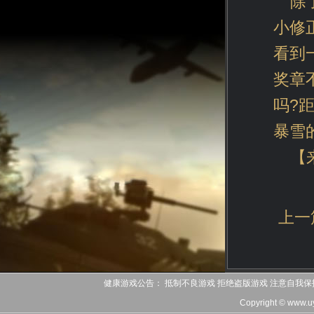
除
小修
看到
奖章
吗?
暴雪
【
上一
健康游戏公告： 抵制不良游戏 拒绝盗版游戏 注意自我保
Copyright © www.u