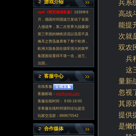
兵系
游戏介绍
高战
uyi4《
网页游戏私服
》
1939年9
月，德国对邻国波兰发动了全面
能提
入侵战争，第二次世界大战爆发!
第三帝国的钢铁洪流以迅雷不及
次就
掩耳之势迅速席卷了整个欧洲，
双农
欧洲大陆各国在德军强大的装甲
集团面前显得不堪一击，波兰、
兵
法国...
这
客服中心
量新
在线客服:
忽视
客服邮箱：
gm@uyi4.com
客服在线时间： 9:00-18:00
其原
非客服在线时间请到论坛提交
提供
玩家交流群：889675542
是懒
合作媒体