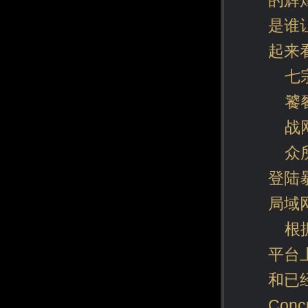
的辉
是谁
起来
七
饕
战
众
登陆
局域
根
平台
和已经
Con