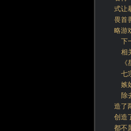
式让
畏首
略游
下
相
《
七
嫉
除
造了
创造
都不