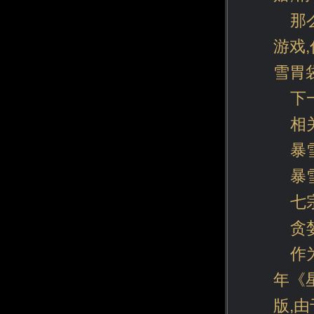
那
游戏
雪胃
下
相
暴
暴
七
贪
作
年《
版,