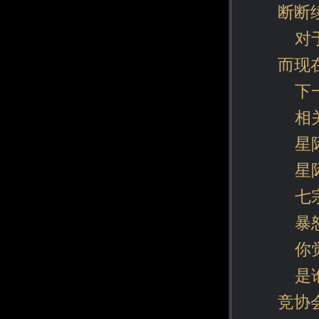
断断
对
而现
下
相
星
星
七
暴
你
是
竞协