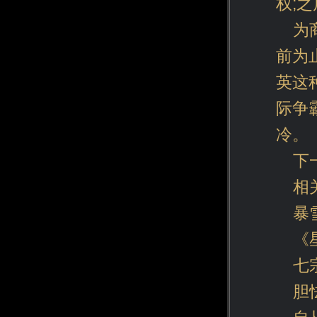
权;
为
前为
英这
际争
冷。
下
相
暴
《
七
胆