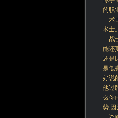
你宇
的职
术
术士
战
能还
还是
是低
好说
他过
么你
势,
盗