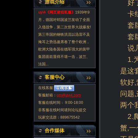
好
游戏介绍
卡
uyi4《
网页游戏私服
》
1939年9
月，德国对邻国波兰发动了全面
套
入侵战争，第二次世界大战爆发!
第三帝国的钢铁洪流以迅雷不及
套
掩耳之势迅速席卷了整个欧洲，
说
欧洲大陆各国在德军强大的装甲
集团面前显得不堪一击，波兰、
1
法国...
是这
客服中心
软好
在线客服:
问题
客服邮箱：
gm@uyi4.com
客服在线时间： 9:00-18:00
两个
非客服在线时间请到论坛提交
2
玩家交流群：889675542
蟹,
合作媒体