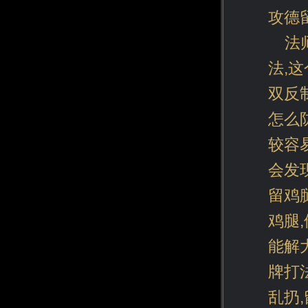
攻德
法
法,
双反
怎么
较容
会发
留鸡
鸡腿
能解
牌打
乱扔