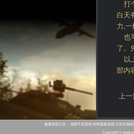
打
白天
力,
也
了。
以
部内
上一
健康游戏公告： 抵制不良游戏 拒绝盗版游戏 注意自我保
Copyright © www.u