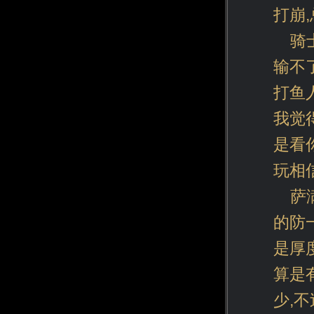
打崩
骑
输不
打鱼
我觉
是看
玩相
萨
的防
是厚
算是
少,