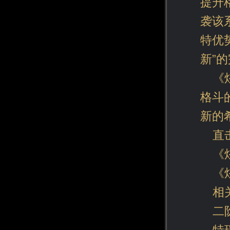
提升
袭该
特优
新”
《
格斗
新的
直
《
《
相
二