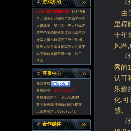
《
游戏介绍
由
uyi4《
网页游戏私服
》
1939年9
月，德国对邻国波兰发动了全面
里程
入侵战争，第二次世界大战爆发!
第三帝国的钢铁洪流以迅雷不及
十年
掩耳之势迅速席卷了整个欧洲，
风靡
欧洲大陆各国在德军强大的装甲
集团面前显得不堪一击，波兰、
《
法国...
秀的
客服中心
认可
在线客服:
乐趣
客服邮箱：
gm@uyi4.com
客服在线时间： 9:00-18:00
化,
非客服在线时间请到论坛提交
感。
玩家交流群：889675542
《
合作媒体