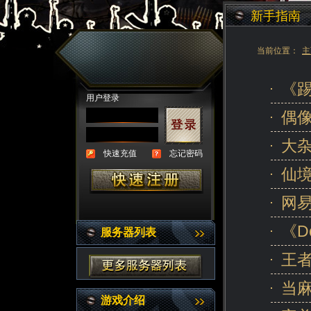
新手指南
当前位置：
主
《
用户登录
偶
大杂
快速充值
忘记密码
仙
网易
《D
服务器列表
王者
当
游戏介绍