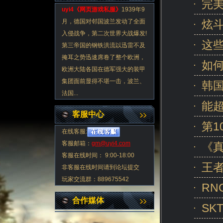
完
uyi4《
网页游戏私服
》
1939年9
月，德国对邻国波兰发动了全面
炫
入侵战争，第二次世界大战爆发!
这
第三帝国的钢铁洪流以迅雷不及
掩耳之势迅速席卷了整个欧洲，
如
欧洲大陆各国在德军强大的装甲
集团面前显得不堪一击，波兰、
韩
法国...
能
客服中心
第1
在线客服:
客服邮箱：
gm@uyi4.com
《真
客服在线时间： 9:00-18:00
王
非客服在线时间请到论坛提交
玩家交流群：889675542
R
合作媒体
SK