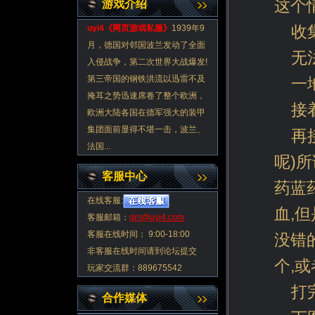
这个
游戏介绍
收
uyi4《
网页游戏私服
》
1939年9
月，德国对邻国波兰发动了全面
无
入侵战争，第二次世界大战爆发!
第三帝国的钢铁洪流以迅雷不及
一
掩耳之势迅速席卷了整个欧洲，
接
欧洲大陆各国在德军强大的装甲
集团面前显得不堪一击，波兰、
再
法国...
呢)
客服中心
药蓝
在线客服:
血,
客服邮箱：
gm@uyi4.com
客服在线时间： 9:00-18:00
没错
非客服在线时间请到论坛提交
个,
玩家交流群：889675542
打
合作媒体