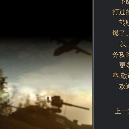
下
打过
转
爆了
以
务攻
更
容,
欢
上一