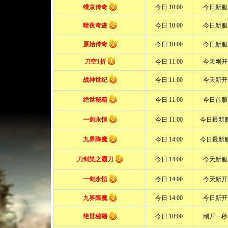
uyi4《
网页游戏私服
》
1939年9
网
月，德国对邻国波兰发动了全面
入侵战争，第二次世界大战爆发!
新
第三帝国的钢铁洪流以迅雷不及
御
掩耳之势迅速席卷了整个欧洲，
欧洲大陆各国在德军强大的装甲
在
集团面前显得不堪一击，波兰、
法国...
怎
客服中心
网
在线客服:
打
客服邮箱：
gm@uyi4.com
客服在线时间： 9:00-18:00
FA
非客服在线时间请到论坛提交
网
玩家交流群：889675542
网
合作媒体
网