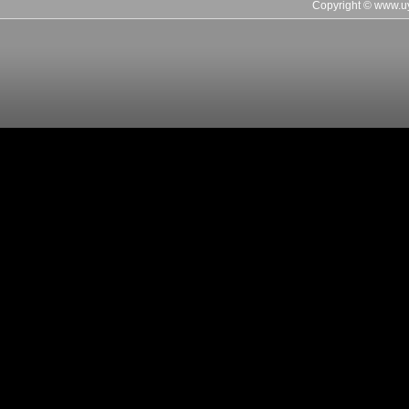
Copyright © www.u